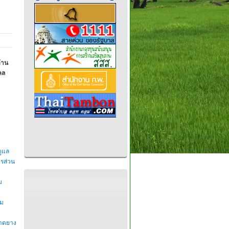
ด้าน
คล
ดูแล
รส่วน
ม
อม
ลาดยาง