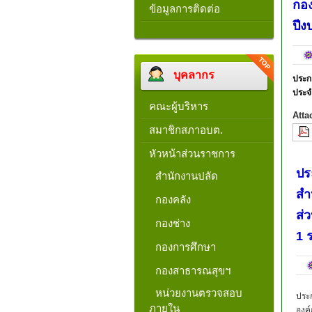
กอง
ข้อมูลการติดต่อ
ปี
บุคลากร
ประก
ประจ
คณะผู้บริหาร
Atta
สมาชิกสภาอบต.
หัวหน้าส่วนราชการ
ปร
สำนักงานปลัด
สำ
กองคลัง
ส่
กองช่าง
1 
กองการศึกษา
กองสาธารณสุขฯ
หน่วยงานตรวจสอบ
ประ
ภายใน
องค