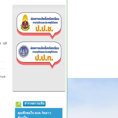
ตำบล
สำรวจความเห็น
คุณพึงพอใจ อบต.วัดดาว
ด้านใด