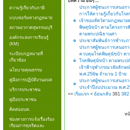
บทความ อื่นๆ ...
ประกาศผู้ชนะการเสนอราค
ความรู้เกี่ยวกับภาษี
การให้ความรู้เกี่ยวกับโร
แบบฟอร์มทางกฏหมาย
เจ้าของสัตว์ตามกฎหมาย
พิษสุนัขบ้า ตามโครงการ
สภาพอากาศสุพรรณบุรี
ตามพระปณิธานศา
องค์กรแห่งการเรียนรู้
ประชาสัมพันธ์การชำระภาษ
(KM)
ประกาศผู้ชนะการเสนอราค
ระเบียบกฏหมายที่
ควบคุมโรคพิษสุนัขบ้า 
เกี่ยวข้อง
โรคพิษสุนัขบ้า ตามพระป
เจ้าฟ้าจุฬาภรณวลัยลักษ
นโยบายคุณธรรม
พ.ศ.256๒ จำนวน 1 ป้าย
คู่มือการปฏิบัติงานอบต
ประกาศผู้ชนะการเสนอราคา
ประจำปีงบประมาณ พ.ศ.2
บริการประชาชน
<<
เริ่มแรก
<
ย้อนกลับ
381
382
คู่มือประชาชน
ติดต่ออบต.
หน
ช่องทางการแจ้งเรื่องร้อง
เรียนการทุจริตและ