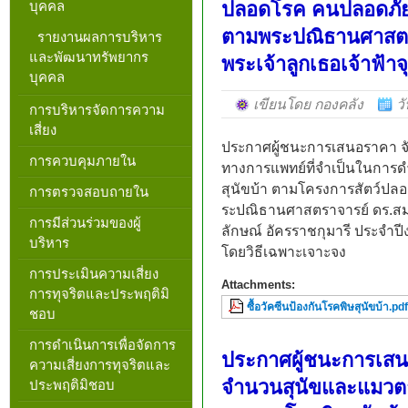
บุคคล
ปลอดโรค คนปลอดภัยจ
ตามพระปณิธานศาสตร
รายงานผลการบริหาร
และพัฒนาทรัพยากร
พระเจ้าลูกเธอเจ้าฟ้า
บุคคล
เขียนโดย กองคลัง
ว
การบริหารจัดการความ
เสี่ยง
ประกาศผู้ชนะการเสนอราคา จัดซ
การควบคุมภายใน
ทางการแพทย์ที่จำเป็นในการ
สุนัขบ้า ตามโครงการสัตว์ปล
การตรวจสอบถายใน
ระปณิธานศาสตราจารย์ ดร.สมเ
การมีส่วนร่วมของผู้
ลักษณ์ อัครราชกุมารี ประจำ
บริหาร
โดยวิธีเฉพาะเจาะจง
การประเมินความเสี่ยง
Attachments:
การทุจริตและประพฤติมิ
ซื้อวัคซีนป้องกันโรคพิษสุนัขบ้า.pdf
ชอบ
การดำเนินการเพื่อจัดการ
ประกาศผู้ชนะการเสน
ความเสี่ยงการทุจริตและ
จำนวนสุนัขและแมวต
ประพฤติมิชอบ