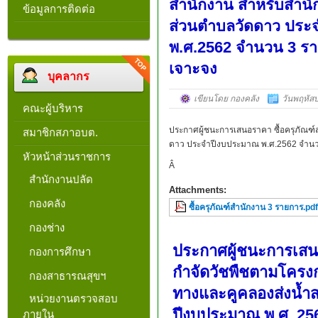
สำนักงาน สำหรับสำนั
ข้อมูลการติดต่อ
ส่วนตำบลวัดดาว ประ
พ.ศ.2562 จำนวน 3 รา
เจาะจง
บุคลากร
เขียนโดย กองคลัง
วันพฤหัสบ
คณะผู้บริหาร
ประกาศผู้ชนะการเสนอราคา ซื้อครุภัณฑ์
สมาชิกสภาอบต.
ดาว ประจำปีงบประมาณ พ.ศ.2562 จำนวน
หัวหน้าส่วนราชการ
Â
สำนักงานปลัด
Attachments:
กองคลัง
ซื้อครุภัณฑ์สำนักงาน 3 รายการ.pdf
กองช่าง
ประกาศผู้ชนะการเสนอ
กองการศึกษา
กำจัดวัชพืชตามโครงก
กองสาธารณสุขฯ
ทางและคูคลองส่งน้
หน่วยงานตรวจสอบ
ปีงบประมาณ พ.ศ. 25
ภายใน