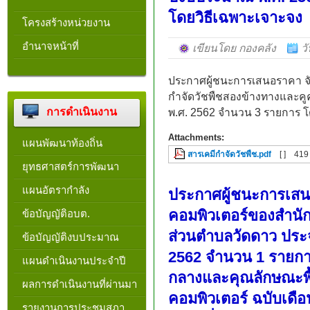
โดยวิธีเฉพาะเจาะจง
โครงสร้างหน่วยงาน​
อำนาจหน้าที่
เขียนโดย กองคลัง
ว
ประกาศผู้ชนะการเสนอราคา จั
กำจัดวัชพืชสองข้างทางและค
การดำเนินงาน
พ.ศ. 2562 จำนวน 3 รายการ โ
Attachments:
แผนพัฒนาท้องถิ่น
สารเคมีกำจัดวัชพืช.pdf
[ ]
419
ยุทธศาสตร์การพัฒนา
แผนอัตรากำลัง
ประกาศผู้ชนะการเสนอ
คอมพิวเตอร์ของสำนัก
ข้อบัญญัติอบต.
ส่วนตำบลวัดดาว ประ
ข้อบัญญัติงบประมาณ
2562 จำนวน 1 รายก
แผนดำเนินงานประจำปี
กลางและคุณลักษณะพื
ผลการดำเนินงานที่ผ่านมา
คอมพิวเตอร์ ฉบับเด
รายงานการประชุมสภา