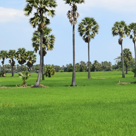
escort
istanbul
escort
bodrum
escort