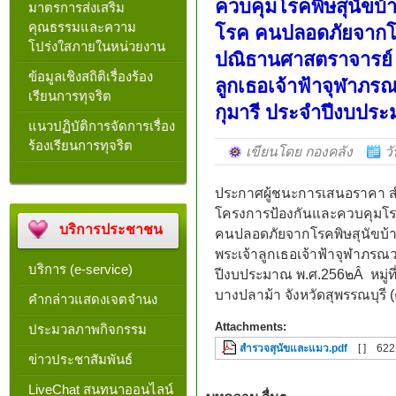
ควบคุมโรคพิษสุนัขบ
มาตรการส่งเสริม
คุณธรรมและความ
โรค คนปลอดภัยจากโร
โปร่งใสภายในหน่วยงาน
ปณิธานศาสตราจารย์ 
ข้อมูลเชิงสถิติเรื่องร้อง
ลูกเธอเจ้าฟ้าจุฬาภร
เรียนการทุจริต
กุมารี ประจำปีงบประ
แนวปฏิบัติการจัดการเรื่อง
ร้องเรียนการทุจริต
เขียนโดย กองคลัง
ว
ประกาศผู้ชนะการเสนอราคา 
โครงการป้องกันและควบคุมโร
บริการประชาชน
คนปลอดภัยจากโรคพิษสุนัขบ้
พระเจ้าลูกเธอเจ้าฟ้าจุฬาภรณว
บริการ (e-service)
ปีงบประมาณ พ.ศ.256๒Â หมู่ที่ 
บางปลาม้า จังหวัดสุพรรณบุรี (คร
คำกล่าวแสดงเจตจำนง
Attachments:
ประมวลภาพกิจกรรม
สำรวจสุนัขและแมว.pdf
[ ]
622
ข่าวประชาสัมพันธ์
LiveChat สนทนาออนไลน์