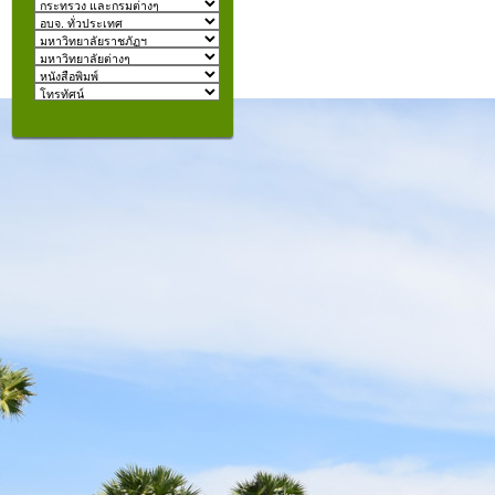
izmir
escort
beylikdüzü
escort
คุณอยู่ที่:
şişli
escort
taksim
escort
konyaaltı
escort
istanbul
escort
fatih
escort
halkalı
escort
şişli