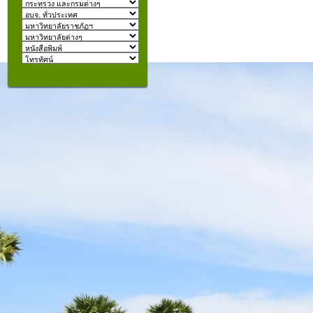
izmir
escort
beylikdüzü
escort
คุณอยู่ที่:
şişli
escort
taksim
escort
konyaaltı
escort
istanbul
escort
fatih
escort
halkalı
escort
şişli