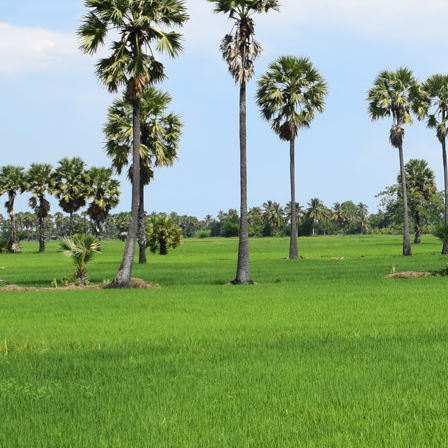
escort
istanbul
escort
bodrum
escort