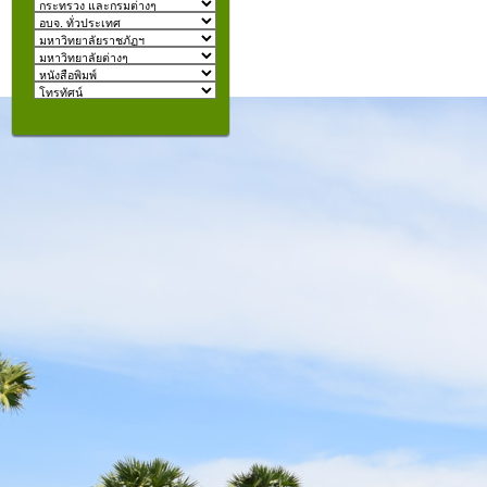
izmir
escort
beylikdüzü
escort
คุณอยู่ที่:
şişli
escort
taksim
escort
konyaaltı
escort
istanbul
escort
fatih
escort
halkalı
escort
şişli