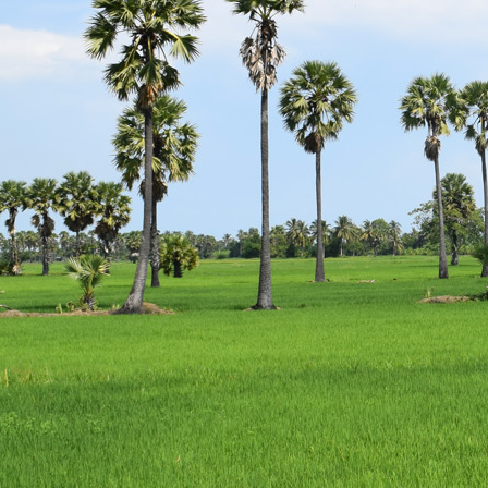
escort
istanbul
escort
bodrum
escort