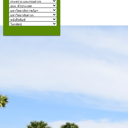
izmir
escort
beylikdüzü
escort
คุณอยู่ที่:
şişli
escort
taksim
escort
konyaaltı
escort
istanbul
escort
fatih
escort
halkalı
escort
şişli