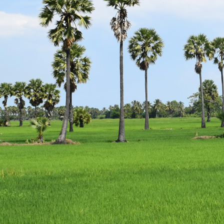
escort
istanbul
escort
bodrum
escort