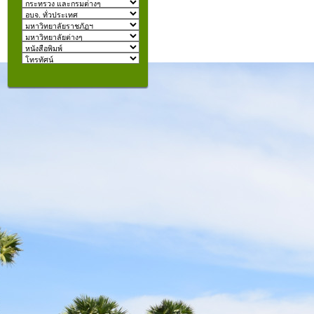
izmir
escort
beylikdüzü
escort
คุณอยู่ที่:
şişli
escort
taksim
escort
konyaaltı
escort
istanbul
escort
fatih
escort
halkalı
escort
şişli