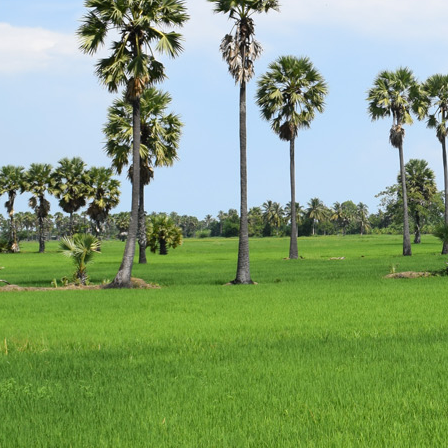
escort
istanbul
escort
bodrum
escort