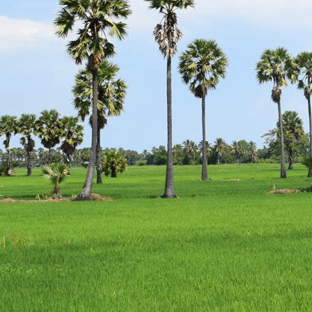
escort
istanbul
escort
bodrum
escort