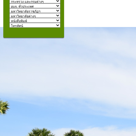
izmir
escort
beylikdüzü
escort
คุณอยู่ที่:
şişli
escort
taksim
escort
konyaaltı
escort
istanbul
escort
fatih
escort
halkalı
escort
şişli