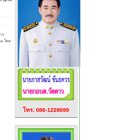
หาร
๖๓ โดย
โทร. 086-1228699