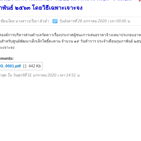
าพันธ์ ๒๕๖๓ โดยวิธีเฉพาะเจาะจง
เขียนโดย นางสาวปวีณา ผิวฉ่ำ
วันอังคารที่ 28 มกราคม 2020 เวลา 00:00 น.
องค์การบริหารส่วนตำบลวัดดาวเรื่องประกาศผู้ชนะการเสนอราคาจ้างเหมาประกอบอา
นสำหรับศูนย์พัฒนาเด็กเล็กโพธิ์ตะควน จำนวน ๑๙ วันทำการ ประจำเดือนกุมภาพันธ์ ๒๕
พาะเจาะจง
hments:
MG_0001.pdf
[ ]
442 Kb
าสุด ใน วันศุกร์ที่ 31 มกราคม 2020 เวลา 14:51 น.