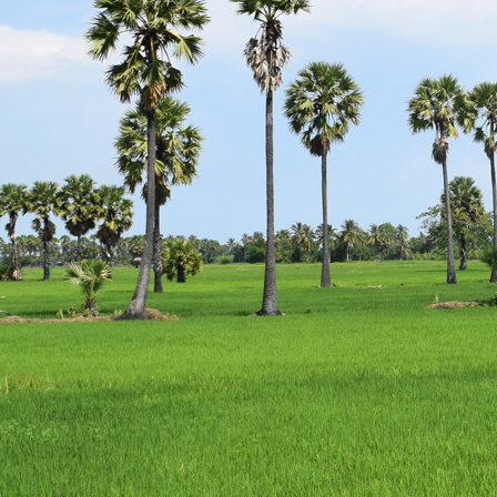
escort
istanbul
escort
bodrum
escort