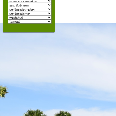
izmir
escort
beylikdüzü
escort
คุณอยู่ที่:
şişli
escort
taksim
escort
konyaaltı
escort
istanbul
escort
fatih
escort
halkalı
escort
şişli