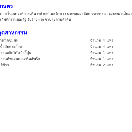
เกษตร
รในเขตองค์การบริหารส่วนตำบลวัดดาว ประกอบอาชีพเกษตรกรรม , รองลงมาเป็นอาช
 / พนักงานของรัฐ รับจ้าง และค้าขายตามลำดับ
อุตสาหกรรม
ดนัดชุมชน
จำนวน 4 แห่ง
มน้ำมันและก๊าซ
จำนวน 4 แห่ง
านผลิตโต๊ะเก้าอี้ปูน
จำนวน 1 แห่ง
งานทำแผ่นคอนกรีตสำเร็จ
จำนวน 1 แห่ง
สีข้าว
จำนวน 2 แห่ง