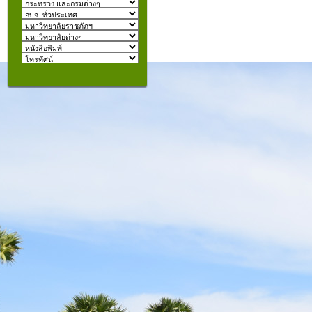
izmir
escort
beylikdüzü
escort
คุณอยู่ที่:
şişli
escort
taksim
escort
konyaaltı
escort
istanbul
escort
fatih
escort
halkalı
escort
şişli