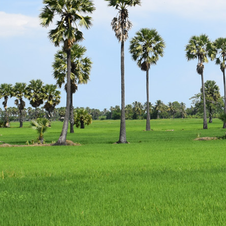
escort
istanbul
escort
bodrum
escort