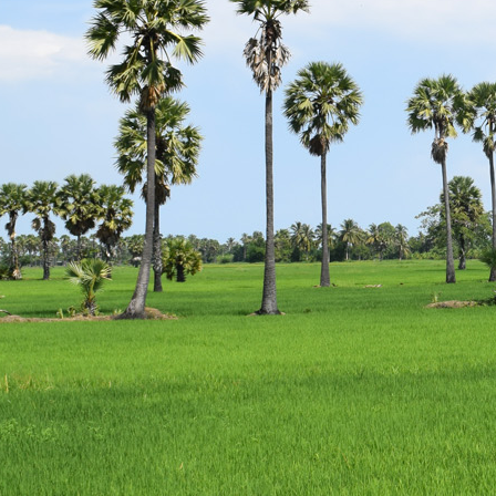
escort
istanbul
escort
bodrum
escort