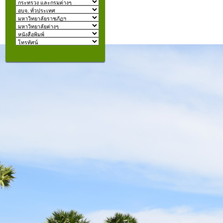
izmir
escort
beylikdüzü
escort
คุณอยู่ที่:
şişli
escort
taksim
escort
konyaaltı
escort
istanbul
escort
fatih
escort
halkalı
escort
şişli