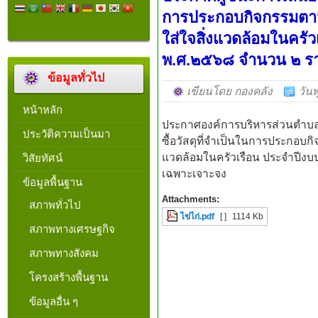
การประกอบกิจกรรมตา
ใส่ใจสิ่งแวดล้อมในคร
พ.ศ.๒๕๖๘ จำนวน ๒ รา
ข้อมูลทั่วไป
เขียนโดย กองคลัง
วัน
หน้าหลัก
ประกาศองค์การบริหารส่วนตำบลว
ประวัติความเป็นมา
ซื้อวัสดุที่จำเป็นในการประกอบ
แวดล้อมในครัวเรือน ประจำปีง
วิสัยทัศน์
เฉพาะเจาะจง
ข้อมูลพื้นฐาน
Attachments:
สภาพทั่วไป
ไข่ไก่.pdf
[ ]
1114 Kb
สภาพทางเศรษฐกิจ
สภาพทางสังคม
โครงสร้างพื้นฐาน
ข้อมูลอื่น ๆ