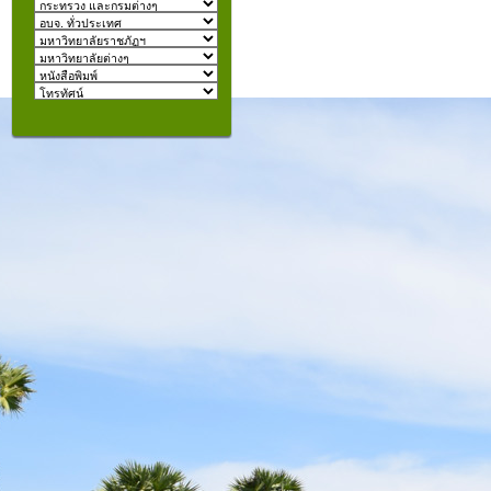
izmir
escort
beylikdüzü
escort
คุณอยู่ที่:
şişli
escort
taksim
escort
konyaaltı
escort
istanbul
escort
fatih
escort
halkalı
escort
şişli