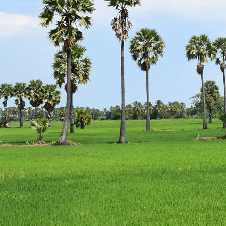
escort
istanbul
escort
bodrum
escort