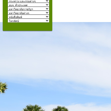
izmir
escort
beylikdüzü
escort
คุณอยู่ที่:
şişli
escort
taksim
escort
konyaaltı
escort
istanbul
escort
fatih
escort
halkalı
escort
şişli