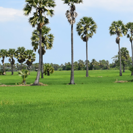
escort
istanbul
escort
bodrum
escort