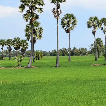
escort
istanbul
escort
bodrum
escort