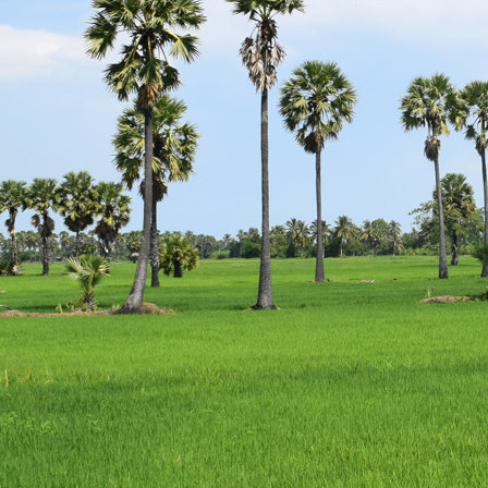
escort
istanbul
escort
bodrum
escort