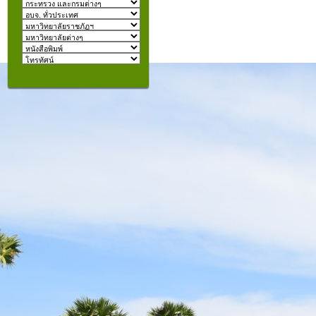
izmir
escort
beylikdüzü
escort
คุณอยู่ที่:
şişli
escort
taksim
escort
konyaaltı
escort
istanbul
escort
fatih
escort
halkalı
escort
şişli