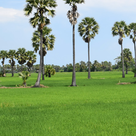
escort
istanbul
escort
bodrum
escort