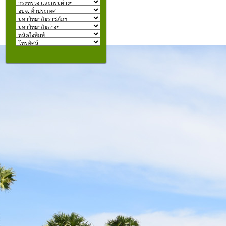
izmir
escort
beylikdüzü
escort
คุณอยู่ที่:
şişli
escort
taksim
escort
konyaaltı
escort
istanbul
escort
fatih
escort
halkalı
escort
şişli