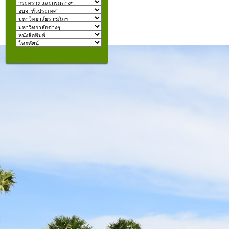
izmir
escort
beylikdüzü
escort
คุณอยู่ที่:
şişli
escort
taksim
escort
konyaaltı
escort
istanbul
escort
fatih
escort
halkalı
escort
şişli