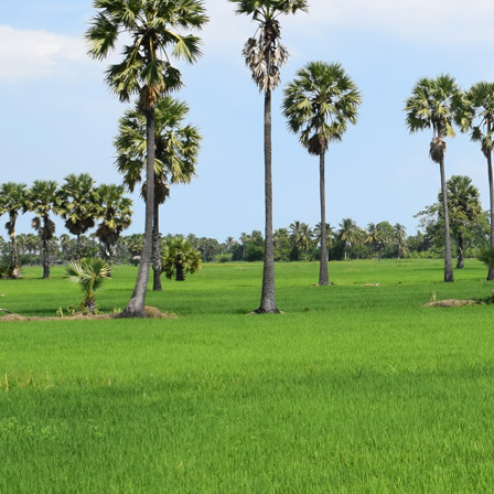
escort
istanbul
escort
bodrum
escort