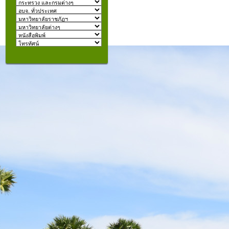
izmir
escort
beylikdüzü
escort
คุณอยู่ที่:
şişli
escort
taksim
escort
konyaaltı
escort
istanbul
escort
fatih
escort
halkalı
escort
şişli