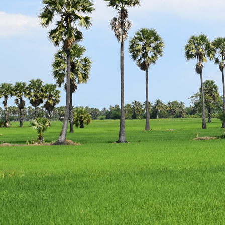
escort
istanbul
escort
bodrum
escort