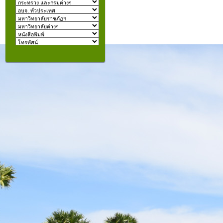
izmir
escort
beylikdüzü
escort
คุณอยู่ที่:
şişli
escort
taksim
escort
konyaaltı
escort
istanbul
escort
fatih
escort
halkalı
escort
şişli