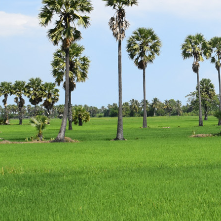
escort
istanbul
escort
bodrum
escort