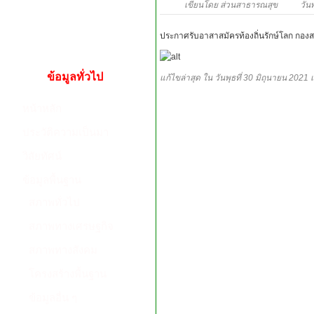
เขียนโดย ส่วนสาธารณสุข
วัน
ประกาศรับอาสาสมัครท้องถิ่นรักษ์โลก กอง
ข้อมูลทั่วไป
แก้ไขล่าสุด ใน วันพุธที่ 30 มิถุนายน 2021 
หน้าหลัก
ประวัติความเป็นมา
วิสัยทัศน์
ข้อมูลพื้นฐาน
สภาพทั่วไป
สภาพทางเศรษฐกิจ
สภาพทางสังคม
โครงสร้างพื้นฐาน
ข้อมูลอื่น ๆ