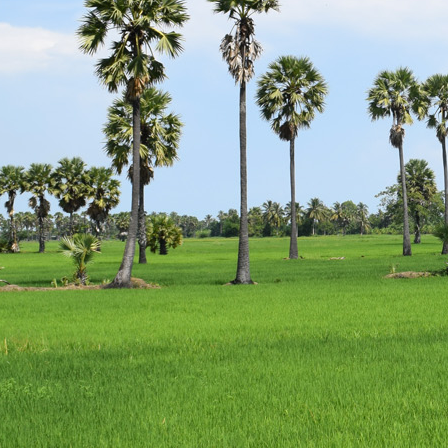
escort
istanbul
escort
bodrum
escort