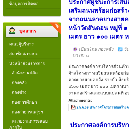
ประกาศผู้ชนะการเสน
ข้อมูลการติดต่อ
เสริมถนนพร้อมก่อสร้
จากถนนลาดยางสายคอวั
หน้าวัดสันดอน หมู่ที่ 
บุคลากร
เมตร ยาว ๑๐๐ เมตร 
คณะผู้บริหาร
เขียนโดย กองคลัง
วั
สมาชิกสภาอบต.
00:00 น.
หัวหน้าส่วนราชการ
ประกาศองค์การบริหารส่วนตำบ
สำนักงานปลัด
จ้างโครงการเสริมถนนพร้อมก่
ลาดยางสายคอวัง-รางบัว ถึงบริเ
กองคลัง
๔.๐๐ เมตร ยาว ๑๐๐ เมตร หน
กองช่าง
งานก่อสร้างและแบบแปลนที่ อ
Attachments:
กองการศึกษา
2ก.ค.69 ประกาศโครงการก่อสร้างค
กองสาธารณสุขฯ
หน่วยงานตรวจสอบ
ประกาศองค์การบริหาร
ภายใน