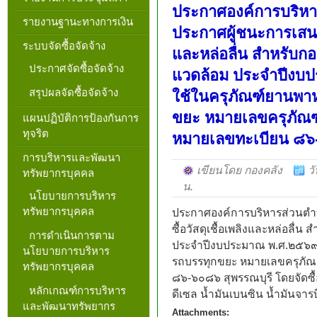
ประกาศองค์การบริหาร
รายงานฐานะทางการเงิน
ประกาศผู้ชนะการเสนอร
ระบบจัดซื้อจัดจ้าง
และหล่อลื่น สำหรับก
ประกาศจัดซื้อจัดจ้าง
แวดล้อม ประจำปีงบป
สรุปผลจัดซื้อจัดจ้าง
ใช้ในครุภัณฑ์ยานพา
ขยะ หมายเลขครุภัณ
แผนปฏิบัติการป้องกันการ
ทุจริต
หมายเลขทะเบียน ๘
การบริหารและพัฒนา
เขียนโดย กองคลัง
ว
ทรัพยากรบุคคล
น.
นโยบายการบริหาร
ทรัพยากรบุคคล
ประกาศองค์การบริหารส่วนตำ
ซื้อวัสดุเชื้อเพลิงและหล่อลื
การดำเนินการตาม
ประจำปีงบประมาณ พ.ศ.๒๕๖๙ 
นโยบายการบริหาร
รถบรรทุกขยะ หมายเลขครุภั
ทรัพยากรบุคคล
๘๖-๖๐๘๖ สุพรรณบุรี โดยจัดซื้อ
หลักเกณฑ์การบริหาร
ดีเซล น้ำมันเบนซิน น้ำมันจารบ
และพัฒนาทรัพยากร
Attachments: