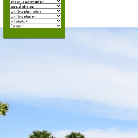
izmir
escort
beylikdüzü
escort
คุณอยู่ที่:
şişli
escort
taksim
escort
konyaaltı
escort
istanbul
escort
fatih
escort
halkalı
escort
şişli