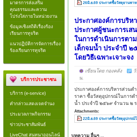
มาตรการส่งเสริม
26มิ.ย.69 ประกาศซื้อวัสดุยานพา
คุณธรรมและความ
โปร่งใสภายในหน่วยงาน
ประกาศองค์การบริหาร
ข้อมูลเชิงสถิติเรื่องร้อง
ประกาศผู้ชนะการเสนอ
เรียนการทุจริต
ในการดำเนินการตามโ
แนวปฏิบัติการจัดการเรื่อง
เด็กจมน้ำ ประจำปี 
ร้องเรียนการทุจริต
โดยวิธีเฉพาะเจาะจง
เขียนโดย กองคลัง
ว
น.
บริการประชาชน
ประกาศองค์การบริหารส่วนตำบ
บริการ (e-service)
ราคา ซื้อวัสดุอุปกรณ์ในการ
น้ำ ประจำปี ๒๕๖๙ จำนวน ๒ ร
คำกล่าวแสดงเจตจำนง
Attachments:
ประมวลภาพกิจกรรม
22มิ.ย.69 ประกาศซื้อวัสดุอุปกรณ์
ข่าวประชาสัมพันธ์
LiveChat สนทนาออนไลน์
บทความ อื่นๆ ...