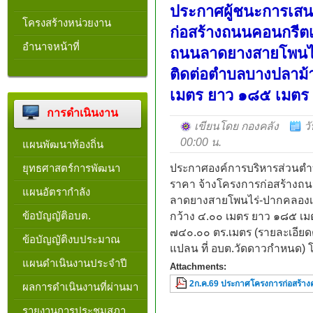
ประกาศผู้ชนะการเสน
โครงสร้างหน่วยงาน​
ก่อสร้างถนนคอนกรีตเ
อำนาจหน้าที่
ถนนลาดยางสายโพนไร่
ติดต่อตำบลบางปลาม้า
เมตร ยาว ๑๘๕ เมตร
การดำเนินงาน
เขียนโดย กองคลัง
ว
00:00 น.
แผนพัฒนาท้องถิ่น
ยุทธศาสตร์การพัฒนา
ประกาศองค์การบริหารส่วนตำบ
ราคา จ้างโครงการก่อสร้างถ
แผนอัตรากำลัง
ลาดยางสายโพนไร่-ปากคลองเจ
ข้อบัญญัติอบต.
กว้าง ๔.๐๐ เมตร ยาว ๑๘๕ เมตร
๗๔๐.๐๐ ตร.เมตร (รายละเอี
ข้อบัญญัติงบประมาณ
แปลน ที่ อบต.วัดดาวกำหนด) 
แผนดำเนินงานประจำปี
Attachments:
2ก.ค.69 ประกาศโครงการก่อสร้า
ผลการดำเนินงานที่ผ่านมา
รายงานการประชุมสภา