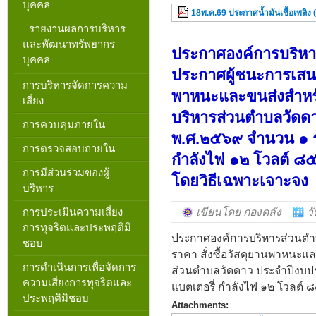
บุคคล
18พ.ค.69 ประกาศน้ำมันเชื้อเพลิง 
รายงานผลการบริหาร
และพัฒนาทรัพยากร
ประกาศองค์การบริหาร
บุคคล
ประกาศผู้ชนะการเสนอร
การบริหารจัดการความ
พาหนะและขนส่งสำหรั
เสี่ยง
บริหารส่วนตำบลวัด
การควบคุมภายใน
พ.ศ.๒๕๖๙ จำนวน ๑ รา
การตรวจสอบถายใน
กำลังไฟ ๑๒ โวลต์ ๘๕
การมีส่วนร่วมของผู้
โดยวิธีเฉพาะเจาะจง
บริหาร
การประเมินความเสี่ยง
เขียนโดย กองคลัง
ว
การทุจริตและประพฤติมิ
ประกาศองค์การบริหารส่วนตำบ
ชอบ
ราคา สั่งซื้อวัสดุยานพาหนะแ
การดำเนินการเพื่อจัดการ
ส่วนตำบลวัดดาว ประจำปีงบป
ความเสี่ยงการทุจริตและ
แบตเตอรี่ กำลังไฟ ๑๒ โวลต์ 
ประพฤติมิชอบ
Attachments: